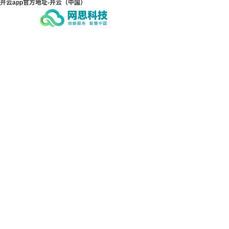
开云app官方地址-开云（中国）
开云app官方地址-开云
开云
（中国）
（中