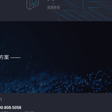
资质荣誉
方案 ——
们
00-808-5058