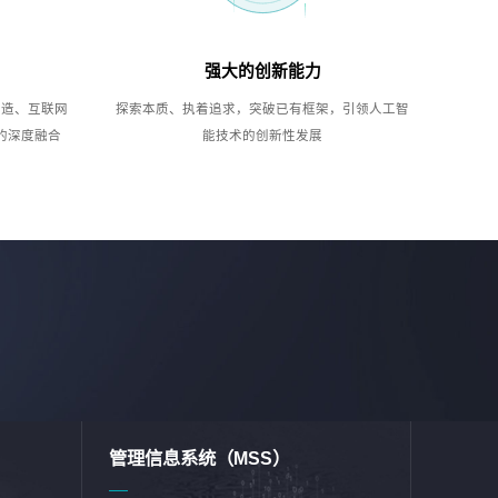
强大的创新能力
制造、互联网
探索本质、执着追求，突破已有框架，引领人工智
的深度融合
能技术的创新性发展
管理信息系统（MSS）